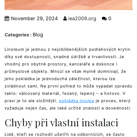
November 29, 2024
iea2009.org
0
Blog
Categories :
Linoleum je jednou z nejoblíbenějších podlahových krytin
díky své dostupnosti, snadné údržbě a trvanlivosti. Je
vhodný pro obytné prostory, kanceláře a dokonce i
průmyslové objekty. Mnozí se však mylně domnívají, že
jeho pokládka je jednoduchá záležitost, kterou lze
zvládnout sami. Na první pohled to může vypadat opravdu
takto: válcovaný materiál, řezaný, lepený – a hotovo. V
praxi je to ale složitější.
pokládka linolea
je proces, který
vyžaduje nejen čas, ale také určité znalosti a dovednosti.
Chyby při vlastní instalaci
Lidé, kteří se rozhodli ušetřit na odbornících, se často