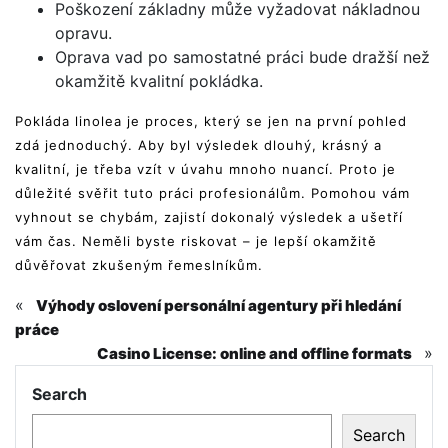
Poškození základny může vyžadovat nákladnou
opravu.
Oprava vad po samostatné práci bude dražší než
okamžitě kvalitní pokládka.
Pokláda linolea je proces, který se jen na první pohled
zdá jednoduchý. Aby byl výsledek dlouhý, krásný a
kvalitní, je třeba vzít v úvahu mnoho nuancí. Proto je
důležité svěřit tuto práci profesionálům. Pomohou vám
vyhnout se chybám, zajistí dokonalý výsledek a ušetří
vám čas. Neměli byste riskovat – je lepší okamžitě
důvěřovat zkušeným řemeslníkům.
«
Výhody oslovení personální agentury při hledání
práce
»
Casino License: online and offline formats
Search
Search